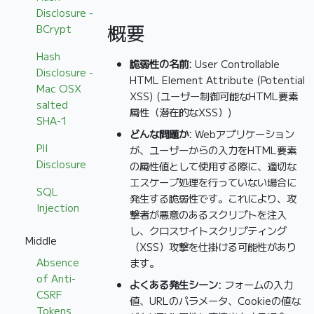
Disclosure -
概要
BCrypt
Hash
脆弱性の名前:
User Controllable
Disclosure -
HTML Element Attribute (Potential
Mac OSX
XSS) (ユーザー制御可能なHTML要素
salted
属性（潜在的なXSS）)
SHA-1
どんな問題か:
Webアプリケーション
PII
が、ユーザーからの入力をHTML要素
Disclosure
の属性値として使用する際に、適切な
エスケープ処理を行っていない場合に
SQL
発生する脆弱性です。これにより、攻
Injection
撃者が悪意のあるスクリプトを注入
し、クロスサイトスクリプティング
Middle
（XSS）攻撃を仕掛ける可能性があり
Absence
ます。
of Anti-
よくある発生シーン:
フォームの入力
CSRF
値、URLのパラメータ、Cookieの値な
Tokens