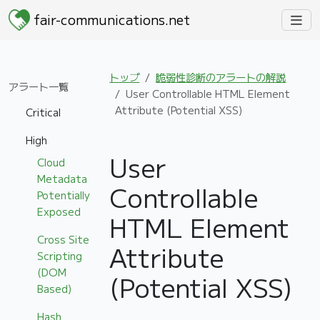
fair-communications.net
トップ
脆弱性診断のアラートの解説
アラート一覧
User Controllable HTML Element
Attribute (Potential XSS)
Critical
High
User
Cloud
Metadata
Controllable
Potentially
Exposed
HTML Element
Cross Site
Attribute
Scripting
(DOM
(Potential XSS)
Based)
Hash