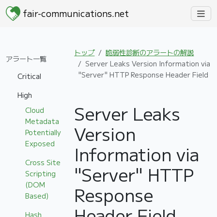
fair-communications.net
トップ
脆弱性診断のアラートの解説
アラート一覧
Server Leaks Version Information via
"Server" HTTP Response Header Field
Critical
High
Server Leaks
Cloud
Metadata
Version
Potentially
Exposed
Information via
Cross Site
"Server" HTTP
Scripting
(DOM
Response
Based)
Header Field
Hash