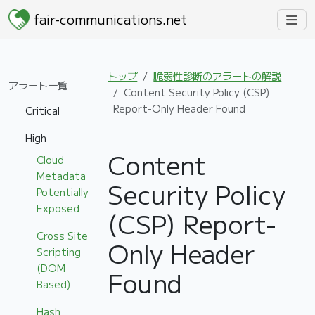
fair-communications.net
トップ
脆弱性診断のアラートの解説
アラート一覧
Content Security Policy (CSP)
Report-Only Header Found
Critical
High
Content
Cloud
Metadata
Security Policy
Potentially
Exposed
(CSP) Report-
Cross Site
Only Header
Scripting
(DOM
Found
Based)
Hash