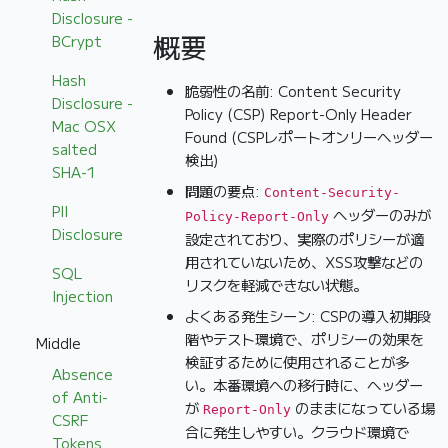
Disclosure -
概要
BCrypt
Hash
脆弱性の名前: Content Security
Disclosure -
Policy (CSP) Report-Only Header
Mac OSX
Found (CSPレポートオンリーヘッダー
salted
検出)
SHA-1
問題の要点:
Content-Security-
PII
ヘッダーのみが
Policy-Report-Only
Disclosure
設定されており、実際のポリシーが適
用されていないため、XSS攻撃などの
SQL
リスクを軽減できない状態。
Injection
よくある発生シーン: CSPの導入初期段
階やテスト環境で、ポリシーの効果を
Middle
検証するために使用されることが多
Absence
い。本番環境への移行時に、ヘッダー
of Anti-
が
のままになっている場
Report-Only
CSRF
合に発生しやすい。クラウド環境で
Tokens