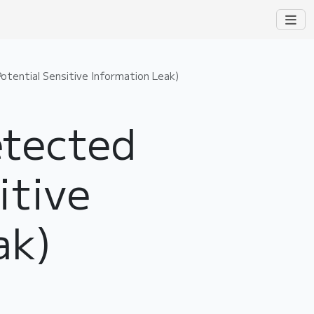
otential Sensitive Information Leak)
etected
itive
ak)